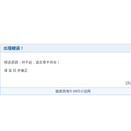
出现错误！
错误原因：对不起，该文章不存在！
请
返 回
并修正
[
关
版权所有©
t4b5小说网