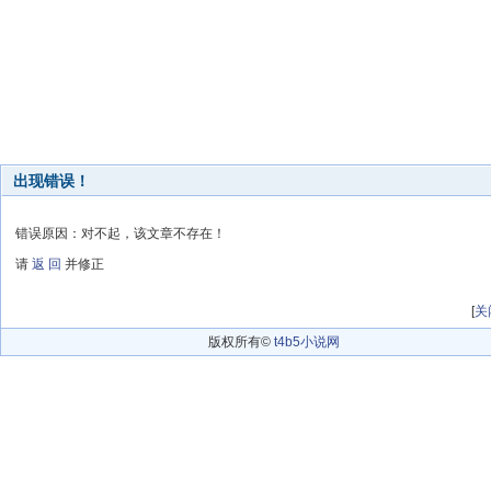
出现错误！
错误原因：对不起，该文章不存在！
请
返 回
并修正
[
关
版权所有©
t4b5小说网