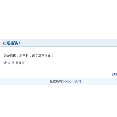
出现错误！
错误原因：对不起，该文章不存在！
请
返 回
并修正
[
关
版权所有©
t4b5小说网