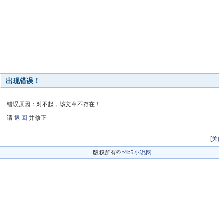
出现错误！
错误原因：对不起，该文章不存在！
请
返 回
并修正
[
关
版权所有©
t4b5小说网