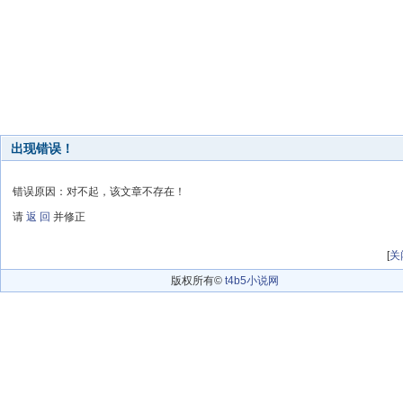
出现错误！
错误原因：对不起，该文章不存在！
请
返 回
并修正
[
关
版权所有©
t4b5小说网